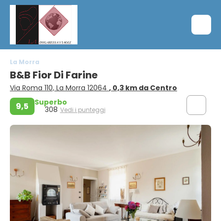
La Morra
B&B Fior Di Farine
Via Roma 110, La Morra 12064
, 0,3 km da Centro
Superbo
9,5
308
Vedi i punteggi