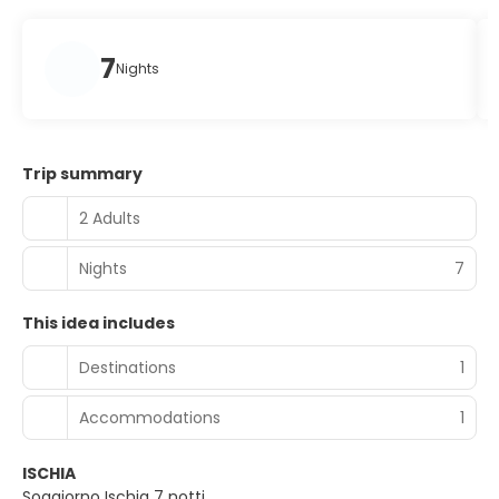
7
Nights
Trip summary
2 Adults
Nights
7
This idea includes
Destinations
1
Accommodations
1
ISCHIA
Soggiorno Ischia 7 notti